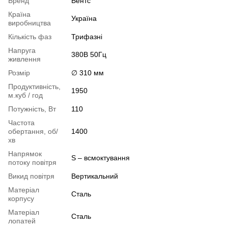
Бренд
Вентс
Країна
Україна
виробництва
Кількість фаз
Трифазні
Напруга
380В 50Гц
живлення
Розмір
∅ 310 мм
Продуктивність,
1950
м.куб / год
Потужність, Вт
110
Частота
обертання, об/
1400
хв
Напрямок
S – всмоктування
потоку повітря
Викид повітря
Вертикальний
Матеріал
Сталь
корпусу
Матеріал
Сталь
лопатей