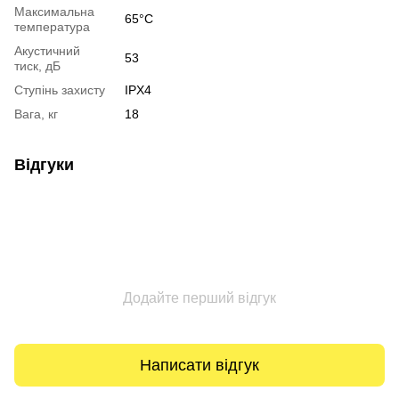
Максимальна
65°С
температура
Акустичний
53
тиск, дБ
Ступінь захисту
IPX4
Вага, кг
18
Відгуки
Додайте перший відгук
Написати відгук