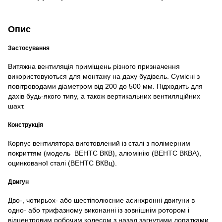
Опис
Застосування
Витяжна вентиляція приміщень різного призначення
використовуються для монтажу на даху будівель. Сумісні з
повітроводами діаметром від 200 до 500 мм. Підходить для
дахів будь-якого типу, а також вертикальних вентиляційних
шахт.
Конструкція
Корпус вентилятора виготовлений із сталі з полімерним
покриттям (модель ВЕНТС ВКВ), алюмінію (ВЕНТС ВКВА),
оцинкованої сталі (ВЕНТС ВКВц).
Двигун
Дво-, чотирьох- або шестіполюсние асинхронні двигуни в
одно- або трифазному виконанні із зовнішнім ротором і
відцентровим робочим колесом з назад загнутими лопатками.