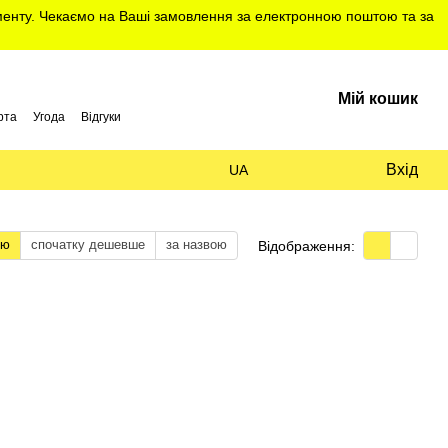
именту. Чекаємо на Ваші замовлення за електронною поштою та за
Мій кошик
рта
Угода
Відгуки
Вхід
UA
тю
спочатку дешевше
за назвою
Відображення: