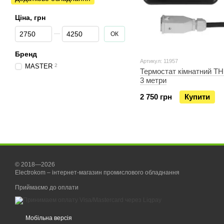
Ціна, грн
Від Ціна, грн
До Ціна, грн
ОК
Бренд
Артикул: 11957
MASTER
2
Термостат кімнатний ТН
3 метри
2 750 грн
Купити
© 2018—2026
Electrokom – інтернет-магазин промислового обладнання
Приймаємо до оплати
Мобільна версія