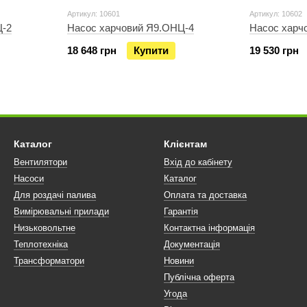
Артикул: 10601
Артикул: 10602
Ц-2
Насос харчовий Я9.ОНЦ-4
Насос харч
18 648 грн
Купити
19 530 грн
Каталог
Клієнтам
Вентилятори
Вхід до кабінету
Насоси
Каталог
Для роздачі палива
Оплата та доставка
Вимірювальні прилади
Гарантія
Низьковольтне
Контактна інформація
Теплотехніка
Документація
Трансформатори
Новини
Публічна оферта
Угода