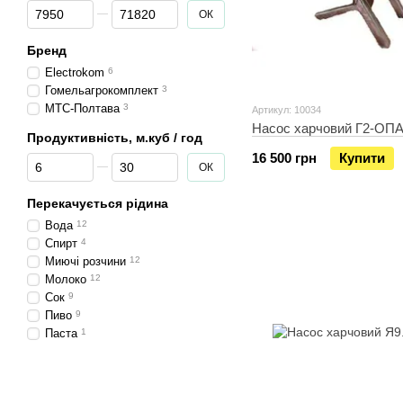
Від Ціна, грн
До Ціна, грн
ОК
Бренд
Electrokom
6
Гомельагрокомплект
3
МТС-Полтава
3
Артикул: 10034
Насос харчовий Г2-ОП
Продуктивність, м.куб / год
16 500 грн
Купити
Від Продуктивність, м.куб / год
До Продуктивність, м.куб / год
ОК
Перекачується рідина
Вода
12
Спирт
4
Миючі розчини
12
Молоко
12
Сок
9
Пиво
9
Паста
1