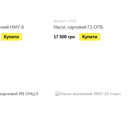
Артикул: 10476
чний НМУ-6
Насос харчовий Г2-ОПБ
Купити
17 500 грн
Купити