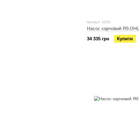
Артикул: 10282
Насос харчовий Я9.ОН
34 335 грн
Купити