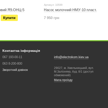
Артикул: 10599
овий Я9.ОНЦ-5
Насос молочний НМУ-10 пласт.
Купити
7 950 грн
Контактна інформація
067 193-00-11
info@electrokom.kiev.ua
063 8-200-800
29027, м. Хмельницький, вул.
Зворотний дзвінок
М.Залізняка, буд. 8/1 (доступ
обмежений)
Мапа проїзду