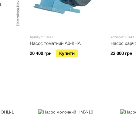
Артикул: 10141
Артикул: 10143
А
Насос томатний А9-КНА
Насос харч
20 400 грн
Купити
22 000 грн