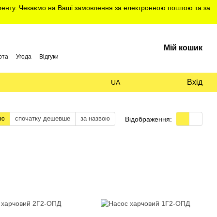
именту. Чекаємо на Ваші замовлення за електронною поштою та за
Мій кошик
рта
Угода
Відгуки
Вхід
UA
тю
спочатку дешевше
за назвою
Відображення: