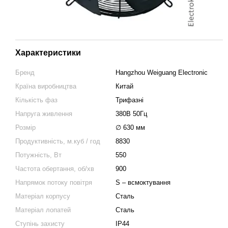
Характеристики
Бренд
Hangzhou Weiguang Electronic
Країна виробництва
Китай
Кількість фаз
Трифазні
Напруга живлення
380В 50Гц
Розмір
∅ 630 мм
Продуктивність, м.куб / год
8830
Потужність, Вт
550
Частота обертання, об/хв
900
Напрямок потоку повітря
S – всмоктування
Матеріал корпусу
Сталь
Матеріал лопатей
Сталь
Ступінь захисту
IP44