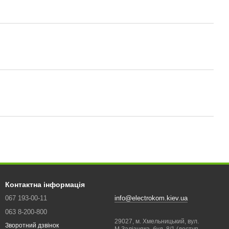
Контактна інформація
067 193-00-11
info@electrokom.kiev.ua
063 8-200-800
29027, м. Хмельницький, вул.
Зворотний дзвінок