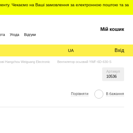
именту. Чекаємо на Ваші замовлення за електронною поштою та за
Мій кошик
рта
Угода
Відгуки
Вхід
UA
ові Hangzhou Weiguang Electronic
Вентилятор осьовий YWF-6D-630-S
Артикул
10536
Порівняти
В бажання