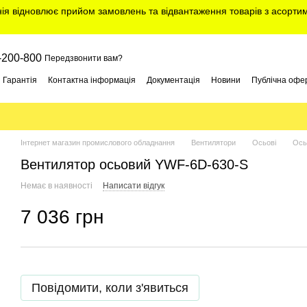
нія відновлює прийом замовлень та відвантаження товарів з асорт
-200-800
Передзвонити вам?
Гарантія
Контактна інформація
Документація
Новини
Публічна офе
Інтернет магазин промислового обладнання
Вентилятори
Осьові
Ось
Вентилятор осьовий YWF-6D-630-S
Немає в наявності
Написати відгук
7 036 грн
Повідомити, коли з'явиться