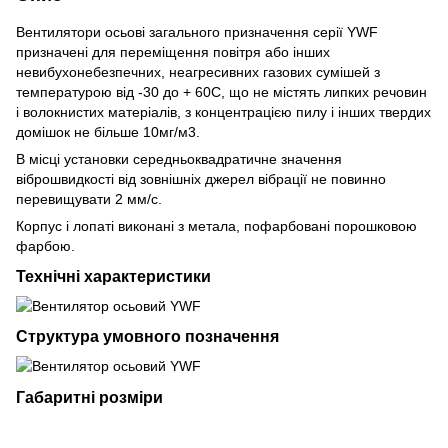
Вентилятори осьові загального призначення серії YWF
призначені для переміщення повітря або інших
невибухонебезпечних, неагресивних газових сумішей з
температурою від -30 до + 60С, що не містять липких речовин
і волокнистих матеріалів, з концентрацією пилу і інших твердих
домішок не більше 10мг/м3.
В місці установки середньоквадратичне значення
віброшвидкості від зовнішніх джерел вібрації не повинно
перевищувати 2 мм/с.
Корпус і лопаті виконані з метала, пофарбовані порошковою
фарбою.
Технічні характеристики
Структура умовного позначення
Габаритні розміри