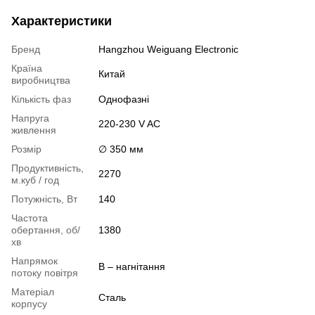
Характеристики
Бренд
Hangzhou Weiguang Electronic
Країна
Китай
виробництва
Кількість фаз
Однофазні
Напруга
220-230 V AC
живлення
Розмір
∅ 350 мм
Продуктивність,
2270
м.куб / год
Потужність, Вт
140
Частота
обертання, об/
1380
хв
Напрямок
B – нагнітання
потоку повітря
Матеріал
Сталь
корпусу