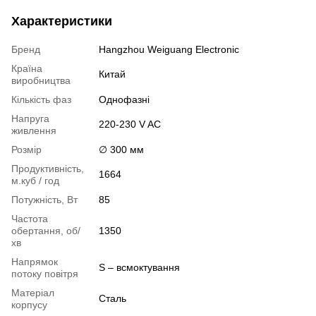
Характеристики
Бренд
Hangzhou Weiguang Electronic
Країна
Китай
виробництва
Кількість фаз
Однофазні
Напруга
220-230 V AC
живлення
Розмір
∅ 300 мм
Продуктивність,
1664
м.куб / год
Потужність, Вт
85
Частота
обертання, об/
1350
хв
Напрямок
S – всмоктування
потоку повітря
Матеріал
Сталь
корпусу