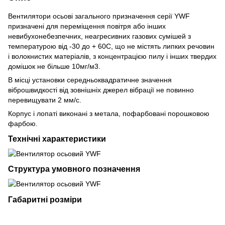
Вентилятори осьові загального призначення серії YWF
призначені для переміщення повітря або інших
невибухонебезпечних, неагресивних газових сумішей з
температурою від -30 до + 60С, що не містять липких речовин
і волокнистих матеріалів, з концентрацією пилу і інших твердих
домішок не більше 10мг/м3.
В місці установки середньоквадратичне значення
віброшвидкості від зовнішніх джерел вібрації не повинно
перевищувати 2 мм/с.
Корпус і лопаті виконані з метала, пофарбовані порошковою
фарбою.
Технічні характеристики
Структура умовного позначення
Габаритні розміри