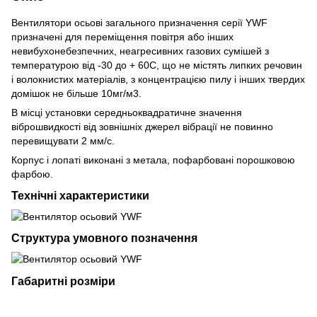
Вентилятори осьові загального призначення серії YWF
призначені для переміщення повітря або інших
невибухонебезпечних, неагресивних газових сумішей з
температурою від -30 до + 60С, що не містять липких речовин
і волокнистих матеріалів, з концентрацією пилу і інших твердих
домішок не більше 10мг/м3.
В місці установки середньоквадратичне значення
віброшвидкості від зовнішніх джерел вібрації не повинно
перевищувати 2 мм/с.
Корпус і лопаті виконані з метала, пофарбовані порошковою
фарбою.
Технічні характеристики
Структура умовного позначення
Габаритні розміри