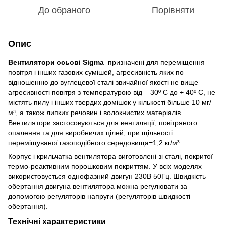
До обраного
Порівняти
Опис
Вентилятори осьові Sigma
призначені для переміщення
повітря і інших газових сумішей, агресивність яких по
відношенню до вуглецевої сталі звичайної якості не вище
агресивності повітря з температурою від – 30º С до + 40º С, не
містять пилу і інших твердих домішок у кількості більше 10 мг/
м³, а також липких речовин і волокнистих матеріалів.
Вентилятори застосовуються для вентиляції, повітряного
опалення та для виробничих цілей, при щільності
переміщуваної газоподібного середовища=1,2 кг/м³.
Корпус і крильчатка вентилятора виготовлені зі сталі, покритої
термо-реактивним порошковим покриттям. У всіх моделях
використовується однофазний двигун 230В 50Гц. Швидкість
обертання двигуна вентилятора можна регулювати за
допомогою регуляторів напруги (регуляторів швидкості
обертання).
Технічні характеристики