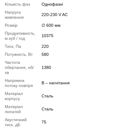
Кількість фаз
Однофазні
Напруга
220-230 V AC
живлення
Розмір
∅ 600 мм
Продуктивність,
10375
м.куб / год
Тиск, Па
220
Потужність, Вт
580
Частота
обертання, об/
1380
хв
Напрямок
B – нагнітання
потоку повітря
Матеріал
Сталь
корпусу
Матеріал
Сталь
лопатей
Акустичний
75
тиск, дБ