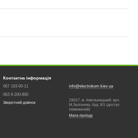
Контактна інформація
067 193-00-11
info@electrokom.kiev.ua
063 8-200-800
29027, м. Хмельницький, вул.
Зворотний дзвінок
М.Залізняка, буд. 8/1 (доступ
обмежений)
Мапа проїзду