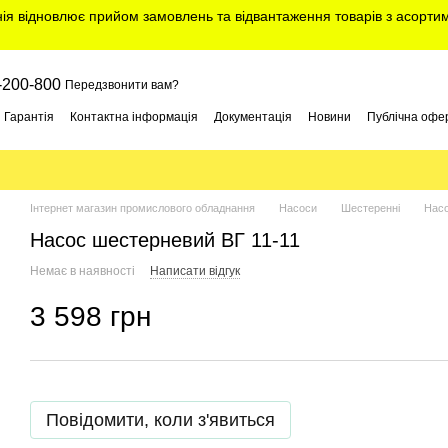
нія відновлює прийом замовлень та відвантаження товарів з асорт
-200-800
Передзвонити вам?
Гарантія
Контактна інформація
Документація
Новини
Публічна офе
Інтернет магазин промислового обладнання
Насоси
Шестеренні
Насо
Насос шестерневий ВГ 11-11
Немає в наявності
Написати відгук
3 598 грн
Повідомити, коли з'явиться