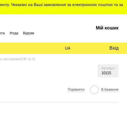
именту. Чекаємо на Ваші замовлення за електронною поштою та за
Мій кошик
рта
Угода
Відгуки
Вхід
UA
с шестерневий ВГ 11-11
Артикул
10115
Порівняти
В бажання