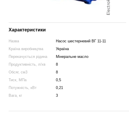
Характеристики
Назва
Насос шестерневий ВГ 11-11
Країна виробництва
Україна
Перекачується рідина
Мінеральне масло
Продуктивність, л/хв
8
Обсяг, см3
8
Тиск, МПа
0,5
Потужність, кВт
0,21
Вага, кг
3