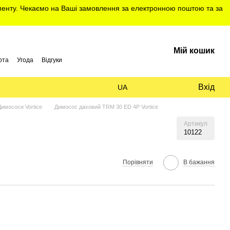
именту. Чекаємо на Ваші замовлення за електронною поштою та за
Мій кошик
рта
Угода
Відгуки
Вхід
UA
Димососи Vortice
Димосос даховий TRM 30 ED 4Р Vortice
Артикул
10122
Порівняти
В бажання