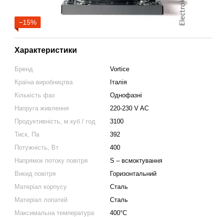
−15%
Характеристики
Бренд
Vortice
Країна виробництва
Італія
Кількість фаз
Однофазні
Напруга живлення
220-230 V AC
Продуктивність, м.куб / год
3100
Тиск, Па
392
Потужність, Вт
400
Напрямок потоку повітря
S – всмоктування
Викид повітря
Горизонтальний
Матеріал корпусу
Сталь
Матеріал лопатей
Сталь
Максимальна температура
400°С