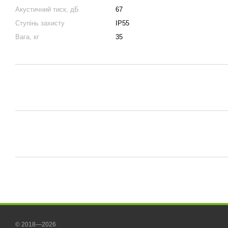
Акустичний тиск, дБ
67
Ступінь захисту
IP55
Вага, кг
35
© 2018—2026