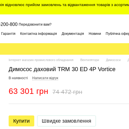
нія відновлює прийом замовлень та відвантаження товарів з асорт
-200-800
Передзвонити вам?
Гарантія
Контактна інформація
Документація
Новини
Публічна офе
Інтернет магазин промислового обладнання
Вентилятори
Димососи
Димосос даховий TRM 30 ED 4Р Vortice
В наявності
Написати відгук
63 301 грн
74 472 грн
Купити
Швидке замовлення