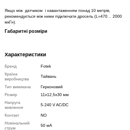
Якщо між датчиком і навантаженням понад 10 метрів,
рекомендується між ними підключати дросель (L=470… 2000
мкГн).
Габаритні розміри
Характеристики
Бренд
Fotek
Країна
Тайвань
виробництва
Тип вимикача
Герконовий
Розмір
11х12,5х30 мм
Напруга
5-240 V AC/DC
живлення
Контакт
NO
Номінальний
50 мА
струм