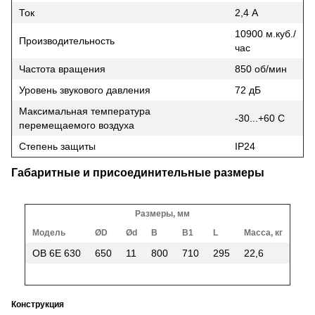
Ток
2,4 А
10900 м.куб./
Производительность
час
Частота вращения
850 об/мин
Уровень звукового давления
72 дБ
Максимальная температура
-30...+60 С
перемещаемого воздуха
Степень защиты
IP24
Габаритные и присоединительные размеры
Размеры, мм
Модель
ØD
Ød
B
B1
L
Масса, кг
ОВ 6Е 630
650
11
800
710
295
22,6
Конструкция