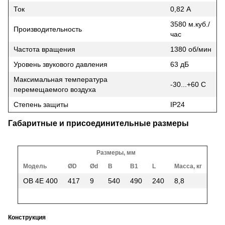
Ток
0,82 А
3580 м.куб./
Производительность
час
Частота вращения
1380 об/мин
Уровень звукового давления
63 дБ
Максимальная температура
-30...+60 С
перемещаемого воздуха
Степень защиты
IP24
Габаритные и присоединительные размеры
Размеры, мм
Модель
ØD
Ød
B
B1
L
Масса, кг
ОВ 4Е 400
417
9
540
490
240
8,8
Конструкция