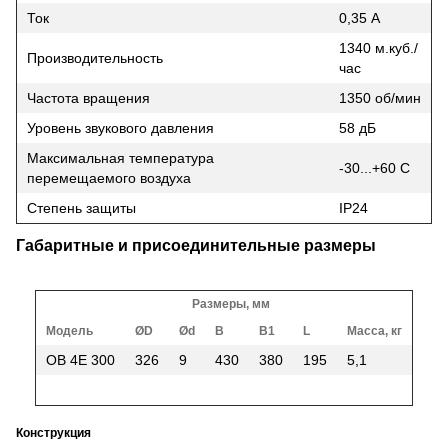
Ток
0,35 А
1340 м.куб./
Производительность
час
Частота вращения
1350 об/мин
Уровень звукового давления
58 дБ
Максимальная температура
-30...+60 С
перемещаемого воздуха
Степень защиты
IP24
Габаритные и присоединительные размеры
Размеры, мм
Модель
ØD
Ød
B
B1
L
Масса, кг
ОВ 4Е 300
326
9
430
380
195
5,1
Конструкция