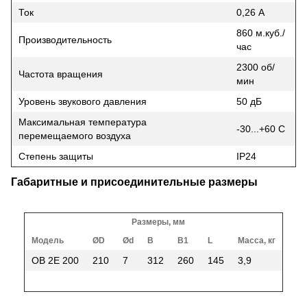
Ток
0,26 А
860 м.куб./
Производительность
час
2300 об/
Частота вращения
мин
Уровень звукового давления
50 дБ
Максимальная температура
-30...+60 С
перемещаемого воздуха
Степень защиты
IP24
Габаритные и присоединительные размеры
Размеры, мм
Модель
ØD
Ød
B
B1
L
Масса, кг
ОВ 2Е 200
210
7
312
260
145
3,9