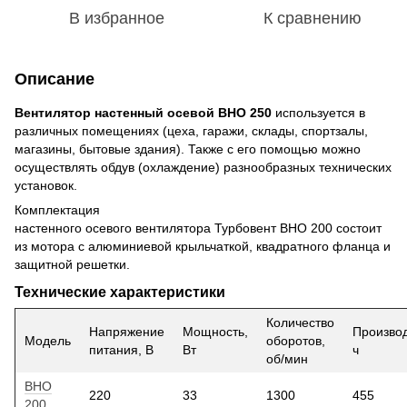
В избранное
К сравнению
Описание
Вентилятор настенный осевой ВНО 250
используется в
различных помещениях (цеха, гаражи, склады, спортзалы,
магазины, бытовые здания). Также с его помощью можно
осуществлять обдув (охлаждение) разнообразных технических
установок.
Комплектация
настенного осевого вентилятора Турбовент ВНО 200 состоит
из мотора с алюминиевой крыльчаткой, квадратного фланца и
защитной решетки.
Технические характеристики
Количество
Напряжение
Мощность,
Производ
Модель
оборотов,
питания, В
Вт
ч
об/мин
ВНО
220
33
1300
455
200