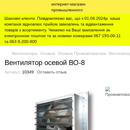
Шановні клієнти. Повідомляємо вас, що з 01.04.2024р. наша
компанія відновлює прийом замовлень та відвантаження
товарів з асортименту. Чекаємо на Ваші замовлення за
електронною поштою та за новими номерами 067 193-00-11
та 063 8-200-800
Вентиляторы
Осевые
Осевые Промавтоматика
Вентилято
Вентилятор осевой ВО-8
Артикул:
10349
Оставить отзыв