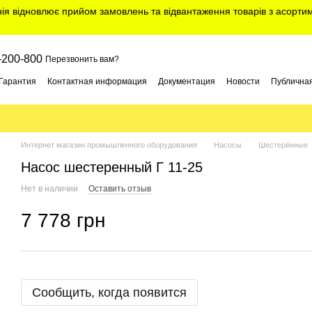
нія відновлює прийом замовлень та відвантаження товарів з асорт
-200-800
Перезвонить вам?
Гарантия
Контактная информация
Документация
Новости
Публична
Интернет магазин промышленного оборудования
Насосы
Шестерённые
Насос шестеренный Г 11-25
Нет в наличии
Оставить отзыв
7 778 грн
Сообщить, когда появится