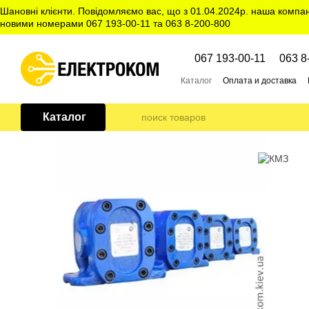
Перейти к основному контенту
Шановні клієнти. Повідомляємо вас, що з 01.04.2024р. наша компа
новими номерами 067 193-00-11 та 063 8-200-800
067 193-00-11
063 8
Каталог
Оплата и доставка
Отзывы
Каталог