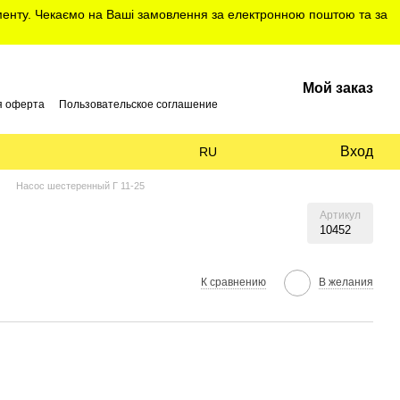
именту. Чекаємо на Ваші замовлення за електронною поштою та за
Мой заказ
я оферта
Пользовательское соглашение
Вход
RU
Насос шестеренный Г 11-25
Артикул
10452
К сравнению
В желания