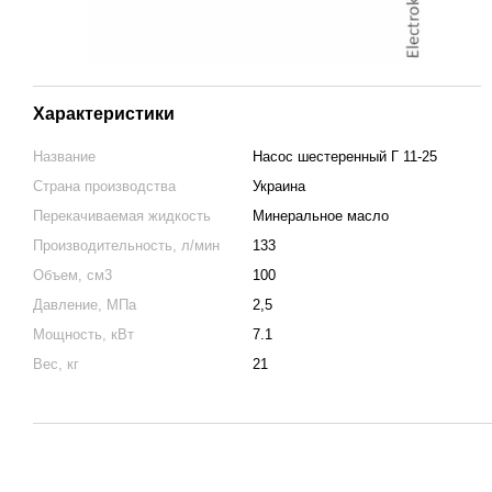
Характеристики
Название
Насос шестеренный Г 11-25
Страна производства
Украина
Перекачиваемая жидкость
Минеральное масло
Производительность, л/мин
133
Объем, см3
100
Давление, МПа
2,5
Мощность, кВт
7.1
Вес, кг
21