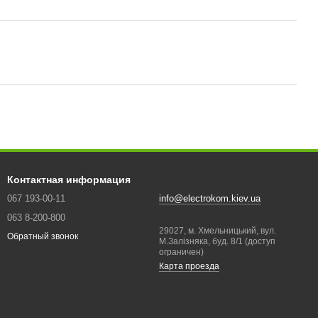
Контактная информация
067 193-00-11
info@electrokom.kiev.ua
063 8-200-800
29027, м. Хмельницький, вул.
Обратный звонок
М.Залізняка, буд. 8/1 (доступ
ограничен)
Карта проезда